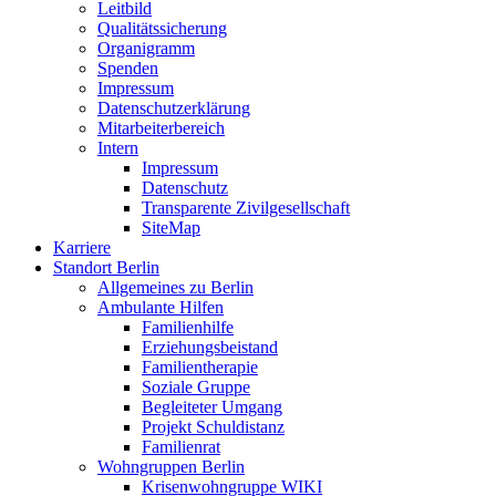
Leitbild
Qualitätssicherung
Organigramm
Spenden
Impressum
Datenschutzerklärung
Mitarbeiterbereich
Intern
Impressum
Datenschutz
Transparente Zivilgesellschaft
SiteMap
Karriere
Standort Berlin
Allgemeines zu Berlin
Ambulante Hilfen
Familienhilfe
Erziehungsbeistand
Familientherapie
Soziale Gruppe
Begleiteter Umgang
Projekt Schuldistanz
Familienrat
Wohngruppen Berlin
Krisenwohngruppe WIKI