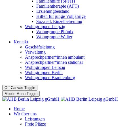
Familienhilfe (SPFH)
Familientherapie (AFT)
Erziehungbeistand
Hilfen für junge Volljährige
Soz.päd. Einzelbetreuung
Wohngruppen Leipzig
Wohngruppe Phönix
Wohngruppe Walter
Kontakt
Geschäftsleitung
Verwaltung
Ansprechpartner*innen ambulant
Ansprechpartner*innen stationär
Wohngruppen Leipzig
Wohngruppen Berlin
Wohngruppen Brandenburg
Off-Canvas Toggle
Mobile Menu Toggle
Home
Wir über uns
Leistungen
Freie Plätze