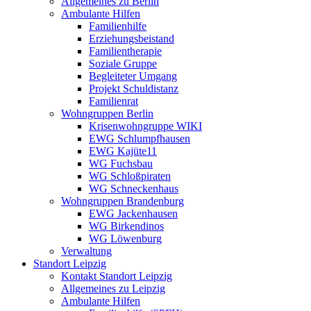
Allgemeines zu Berlin
Ambulante Hilfen
Familienhilfe
Erziehungsbeistand
Familientherapie
Soziale Gruppe
Begleiteter Umgang
Projekt Schuldistanz
Familienrat
Wohngruppen Berlin
Krisenwohngruppe WIKI
EWG Schlumpfhausen
EWG Kajüte11
WG Fuchsbau
WG Schloßpiraten
WG Schneckenhaus
Wohngruppen Brandenburg
EWG Jackenhausen
WG Birkendinos
WG Löwenburg
Verwaltung
Standort Leipzig
Kontakt Standort Leipzig
Allgemeines zu Leipzig
Ambulante Hilfen