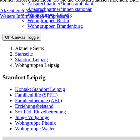
Ansprechpartner*innen ambulant
Ansprechpartner*innen stationär
Akzeptieren
Ablehnen
Wohngruppen Leipzig
Weitere Informationen
|
Impressum
Wohngruppen Berlin
Wohngruppen Brandenburg
Off-Canvas Toggle
Aktuelle Seite:
Startseite
Standort Leipzig
Wohngruppen Leipzig
Standort Leipzig
Kontakt Standort Leipzig
Familienhilfe (SPFH)
Familientherapie (AFT)
Erziehungsbeistand
Soz.Päd. Einzelbetreuung
Junge Volljährige
Wohngruppe Phönix
Wohngruppe Walter