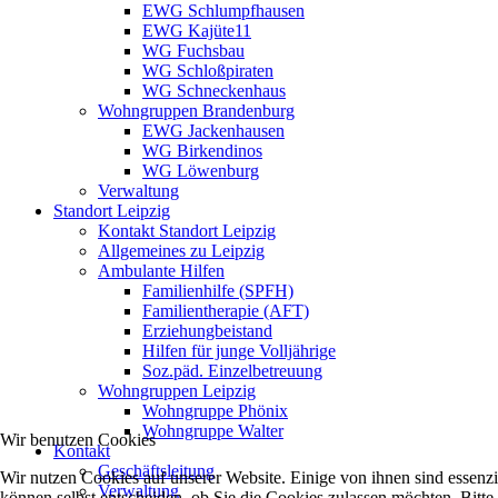
EWG Schlumpfhausen
EWG Kajüte11
WG Fuchsbau
WG Schloßpiraten
WG Schneckenhaus
Wohngruppen Brandenburg
EWG Jackenhausen
WG Birkendinos
WG Löwenburg
Verwaltung
Standort Leipzig
Kontakt Standort Leipzig
Allgemeines zu Leipzig
Ambulante Hilfen
Familienhilfe (SPFH)
Familientherapie (AFT)
Erziehungbeistand
Hilfen für junge Volljährige
Soz.päd. Einzelbetreuung
Wohngruppen Leipzig
Wohngruppe Phönix
Wohngruppe Walter
Wir benutzen Cookies
Kontakt
Geschäftsleitung
Wir nutzen Cookies auf unserer Website. Einige von ihnen sind essenzi
Verwaltung
können selbst entscheiden, ob Sie die Cookies zulassen möchten. Bitte