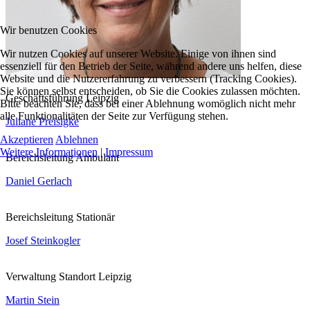
Wir benutzen Cookies
Wir nutzen Cookies auf unserer Website. Einige von ihnen sind
essenziell für den Betrieb der Seite, während andere uns helfen, diese
Website und die Nutzererfahrung zu verbessern (Tracking Cookies).
Sie können selbst entscheiden, ob Sie die Cookies zulassen möchten.
Geschäftsführung Leipzig
Bitte beachten Sie, dass bei einer Ablehnung womöglich nicht mehr
alle Funktionalitäten der Seite zur Verfügung stehen.
Juliane Preisigke
Akzeptieren
Ablehnen
Weitere Informationen
|
Impressum
Bereichsleitung Ambulant
Daniel Gerlach
Bereichsleitung Stationär
Josef Steinkogler
Verwaltung Standort Leipzig
Martin Stein