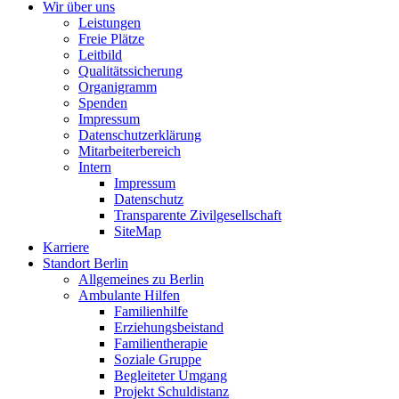
Wir über uns
Leistungen
Freie Plätze
Leitbild
Qualitätssicherung
Organigramm
Spenden
Impressum
Datenschutzerklärung
Mitarbeiterbereich
Intern
Impressum
Datenschutz
Transparente Zivilgesellschaft
SiteMap
Karriere
Standort Berlin
Allgemeines zu Berlin
Ambulante Hilfen
Familienhilfe
Erziehungsbeistand
Familientherapie
Soziale Gruppe
Begleiteter Umgang
Projekt Schuldistanz