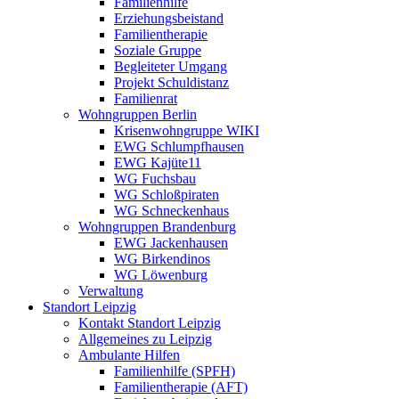
Familienhilfe
Erziehungsbeistand
Familientherapie
Soziale Gruppe
Begleiteter Umgang
Projekt Schuldistanz
Familienrat
Wohngruppen Berlin
Krisenwohngruppe WIKI
EWG Schlumpfhausen
EWG Kajüte11
WG Fuchsbau
WG Schloßpiraten
WG Schneckenhaus
Wohngruppen Brandenburg
EWG Jackenhausen
WG Birkendinos
WG Löwenburg
Verwaltung
Standort Leipzig
Kontakt Standort Leipzig
Allgemeines zu Leipzig
Ambulante Hilfen
Familienhilfe (SPFH)
Familientherapie (AFT)