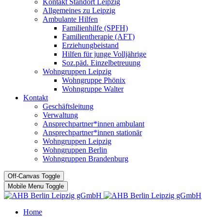
Kontakt Standort Leipzig
Allgemeines zu Leipzig
Ambulante Hilfen
Familienhilfe (SPFH)
Familientherapie (AFT)
Erziehungbeistand
Hilfen für junge Volljährige
Soz.päd. Einzelbetreuung
Wohngruppen Leipzig
Wohngruppe Phönix
Wohngruppe Walter
Kontakt
Geschäftsleitung
Verwaltung
Ansprechpartner*innen ambulant
Ansprechpartner*innen stationär
Wohngruppen Leipzig
Wohngruppen Berlin
Wohngruppen Brandenburg
Off-Canvas Toggle
Mobile Menu Toggle
Home