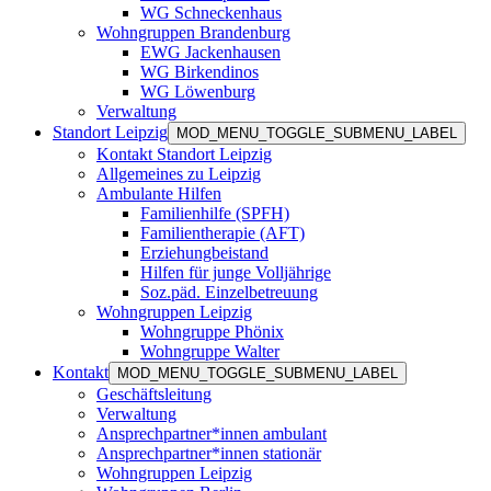
WG Schneckenhaus
Wohngruppen Brandenburg
EWG Jackenhausen
WG Birkendinos
WG Löwenburg
Verwaltung
Standort Leipzig
MOD_MENU_TOGGLE_SUBMENU_LABEL
Kontakt Standort Leipzig
Allgemeines zu Leipzig
Ambulante Hilfen
Familienhilfe (SPFH)
Familientherapie (AFT)
Erziehungbeistand
Hilfen für junge Volljährige
Soz.päd. Einzelbetreuung
Wohngruppen Leipzig
Wohngruppe Phönix
Wohngruppe Walter
Kontakt
MOD_MENU_TOGGLE_SUBMENU_LABEL
Geschäftsleitung
Verwaltung
Ansprechpartner*innen ambulant
Ansprechpartner*innen stationär
Wohngruppen Leipzig