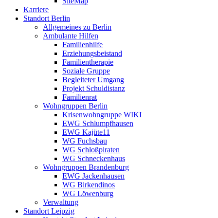
SiteMap
Karriere
Standort Berlin
Allgemeines zu Berlin
Ambulante Hilfen
Familienhilfe
Erziehungsbeistand
Familientherapie
Soziale Gruppe
Begleiteter Umgang
Projekt Schuldistanz
Familienrat
Wohngruppen Berlin
Krisenwohngruppe WIKI
EWG Schlumpfhausen
EWG Kajüte11
WG Fuchsbau
WG Schloßpiraten
WG Schneckenhaus
Wohngruppen Brandenburg
EWG Jackenhausen
WG Birkendinos
WG Löwenburg
Verwaltung
Standort Leipzig