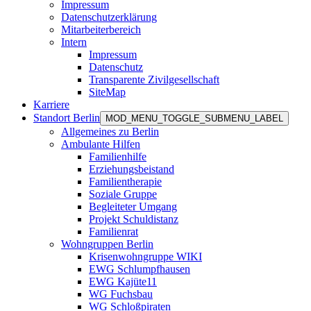
Impressum
Datenschutzerklärung
Mitarbeiterbereich
Intern
Impressum
Datenschutz
Transparente Zivilgesellschaft
SiteMap
Karriere
Standort Berlin
MOD_MENU_TOGGLE_SUBMENU_LABEL
Allgemeines zu Berlin
Ambulante Hilfen
Familienhilfe
Erziehungsbeistand
Familientherapie
Soziale Gruppe
Begleiteter Umgang
Projekt Schuldistanz
Familienrat
Wohngruppen Berlin
Krisenwohngruppe WIKI
EWG Schlumpfhausen
EWG Kajüte11
WG Fuchsbau
WG Schloßpiraten