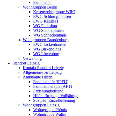
Familienrat
Wohngruppen Berlin
Krisenwohngruppe WIKI
EWG Schlumpfhausen
EWG Kajüte11
WG Fuchsbau
WG Schloßpiraten
WG Schneckenhaus
Wohngruppen Brandenburg
EWG Jackenhausen
WG Birkendinos
WG Löwenburg
Verwaltung
Standort Leipzig
Kontakt Standort Leipzig
Allgemeines zu Leipzig
Ambulante Hilfen
Familienhilfe (SPFH)
Familientherapie (AFT)
Erziehungbeistand
Hilfen für junge Volljährige
Soz.päd. Einzelbetreuung
Wohngruppen Leipzig
Wohngruppe Phönix
Wohngruppe Walter