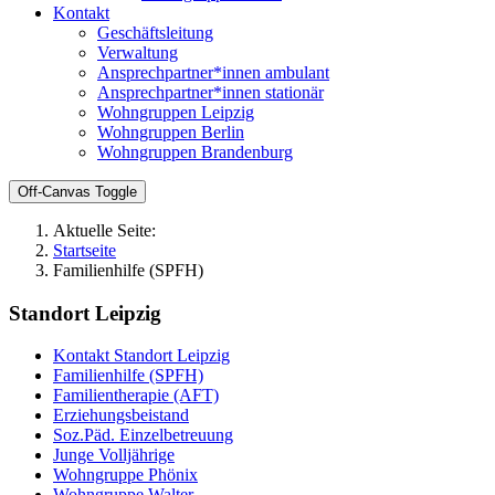
Kontakt
Geschäftsleitung
Verwaltung
Ansprechpartner*innen ambulant
Ansprechpartner*innen stationär
Wohngruppen Leipzig
Wohngruppen Berlin
Wohngruppen Brandenburg
Off-Canvas Toggle
Aktuelle Seite:
Startseite
Familienhilfe (SPFH)
Standort Leipzig
Kontakt Standort Leipzig
Familienhilfe (SPFH)
Familientherapie (AFT)
Erziehungsbeistand
Soz.Päd. Einzelbetreuung
Junge Volljährige
Wohngruppe Phönix
Wohngruppe Walter