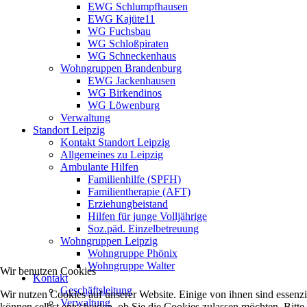
EWG Schlumpfhausen
EWG Kajüte11
WG Fuchsbau
WG Schloßpiraten
WG Schneckenhaus
Wohngruppen Brandenburg
EWG Jackenhausen
WG Birkendinos
WG Löwenburg
Verwaltung
Standort Leipzig
Kontakt Standort Leipzig
Allgemeines zu Leipzig
Ambulante Hilfen
Familienhilfe (SPFH)
Familientherapie (AFT)
Erziehungbeistand
Hilfen für junge Volljährige
Soz.päd. Einzelbetreuung
Wohngruppen Leipzig
Wohngruppe Phönix
Wohngruppe Walter
Wir benutzen Cookies
Kontakt
Geschäftsleitung
Wir nutzen Cookies auf unserer Website. Einige von ihnen sind essenzi
Verwaltung
können selbst entscheiden, ob Sie die Cookies zulassen möchten. Bitte