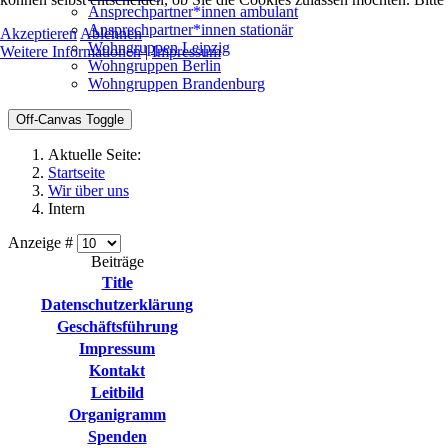
Ansprechpartner*innen ambulant
Ansprechpartner*innen stationär
Akzeptieren
Ablehnen
Wohngruppen Leipzig
Weitere Informationen
|
Impressum
Wohngruppen Berlin
Wohngruppen Brandenburg
Off-Canvas Toggle
Aktuelle Seite:
Startseite
Wir über uns
Intern
Anzeige #
Beiträge
Title
Datenschutzerklärung
Geschäftsführung
Impressum
Kontakt
Leitbild
Organigramm
Spenden