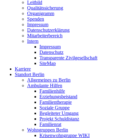
Leitbild
Qualitätssicherung
Organigramm
Spenden
Impressum
Datenschutzerklärung
Mitarbeiterbereich
Intern
Impressum
Datenschutz
Transparente Zivilgesellschaft
SiteMap
Karriere
Standort Berlin
Allgemeines zu Berlin
Ambulante Hilfen
Familienhilfe
Erziehungsbeistand
Familientherapie
Soziale Gruppe
Begleiteter Umgang
Projekt Schuldistanz
Familienrat
Wohngruppen Berlin
Krisenwohngruppe WIKI