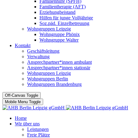
Familienhilfe (SPFH)
Familientherapie (AFT)
Erziehungbeistand
Hilfen für junge Volljährige
Soz.päd. Einzelbetreuung
Wohngruppen Leipzig
Wohngruppe Phönix
Wohngruppe Walter
Kontakt
Geschäftsleitung
Verwaltung
Ansprechpartner*innen ambulant
Ansprechpartner*innen stationär
Wohngruppen Leipzig
Wohngruppen Berlin
Wohngruppen Brandenburg
Off-Canvas Toggle
Mobile Menu Toggle
Home
Wir über uns
Leistungen
Freie Plätze