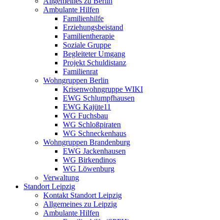
Allgemeines zu Berlin
Ambulante Hilfen
Familienhilfe
Erziehungsbeistand
Familientherapie
Soziale Gruppe
Begleiteter Umgang
Projekt Schuldistanz
Familienrat
Wohngruppen Berlin
Krisenwohngruppe WIKI
EWG Schlumpfhausen
EWG Kajüte11
WG Fuchsbau
WG Schloßpiraten
WG Schneckenhaus
Wohngruppen Brandenburg
EWG Jackenhausen
WG Birkendinos
WG Löwenburg
Verwaltung
Standort Leipzig
Kontakt Standort Leipzig
Allgemeines zu Leipzig
Ambulante Hilfen